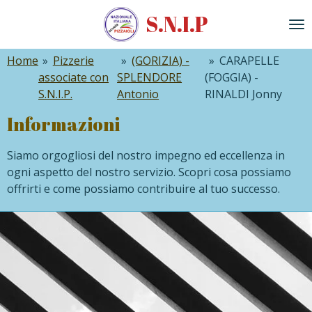
Vai
S.N
.
I.P
al
contenuto
Home
»
Pizzerie
»
(GORIZIA) -
»
CARAPELLE
principale
associate con
SPLENDORE
(FOGGIA) -
S.N.I.P.
Antonio
RINALDI Jonny
Informazioni
Siamo orgogliosi del nostro impegno ed eccellenza in
ogni aspetto del nostro servizio. Scopri cosa possiamo
offrirti e come possiamo contribuire al tuo successo.