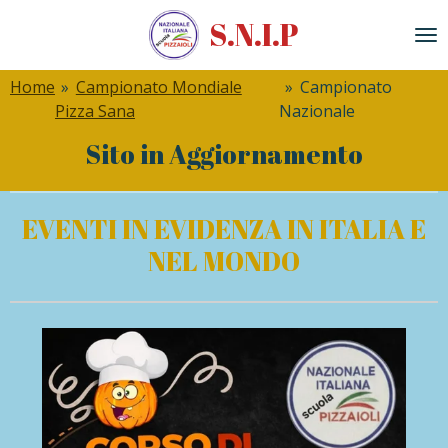
Vai
S.N
.
I.P
al
contenuto
Home
»
Campionato Mondiale
»
Campionato
principale
Pizza Sana
Nazionale
Sito in Aggiornamento
EVENTI IN EVIDENZA IN ITALIA E
NEL MONDO