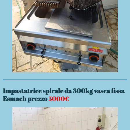
Impastatrice spirale da 300kg vasca fissa
Esmach prezzo
5000€